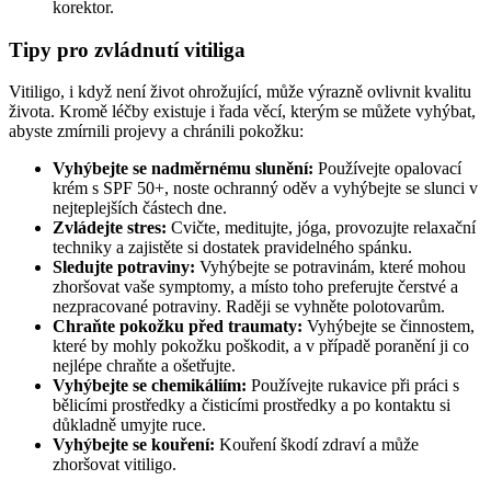
korektor.
Tipy pro zvládnutí vitiliga
Vitiligo, i když není život ohrožující, může výrazně ovlivnit kvalitu
života. Kromě léčby existuje i řada věcí, kterým se můžete vyhýbat,
abyste zmírnili projevy a chránili pokožku:
Vyhýbejte se nadměrnému slunění:
Používejte opalovací
krém s SPF 50+, noste ochranný oděv a vyhýbejte se slunci v
nejteplejších částech dne.
Zvládejte stres:
Cvičte, meditujte, jóga, provozujte relaxační
techniky a zajistěte si dostatek pravidelného spánku.
Sledujte potraviny:
Vyhýbejte se potravinám, které mohou
zhoršovat vaše symptomy, a místo toho preferujte čerstvé a
nezpracované potraviny. Raději se vyhněte polotovarům.
Chraňte pokožku před traumaty:
Vyhýbejte se činnostem,
které by mohly pokožku poškodit, a v případě poranění ji co
nejlépe chraňte a ošetřujte.
Vyhýbejte se chemikáliím:
Používejte rukavice při práci s
bělicími prostředky a čisticími prostředky a po kontaktu si
důkladně umyjte ruce.
Vyhýbejte se kouření:
Kouření škodí zdraví a může
zhoršovat vitiligo.