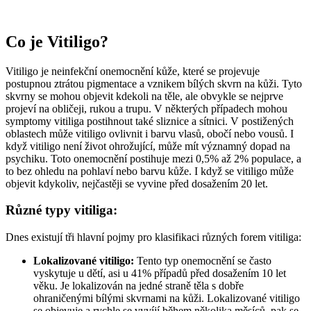
Co je Vitiligo?
Vitiligo je neinfekční onemocnění kůže, které se projevuje
postupnou ztrátou pigmentace a vznikem bílých skvrn na kůži. Tyto
skvrny se mohou objevit kdekoli na těle, ale obvykle se nejprve
projeví na obličeji, rukou a trupu. V některých případech mohou
symptomy vitiliga postihnout také sliznice a sítnici. V postižených
oblastech může vitiligo ovlivnit i barvu vlasů, obočí nebo vousů. I
když vitiligo není život ohrožující, může mít významný dopad na
psychiku. Toto onemocnění postihuje mezi 0,5% až 2% populace, a
to bez ohledu na pohlaví nebo barvu kůže. I když se vitiligo může
objevit kdykoliv, nejčastěji se vyvine před dosažením 20 let.
Různé typy vitiliga:
Dnes existují tři hlavní pojmy pro klasifikaci různých forem vitiliga:
Lokalizované vitiligo:
Tento typ onemocnění se často
vyskytuje u dětí, asi u 41% případů před dosažením 10 let
věku. Je lokalizován na jedné straně těla s dobře
ohraničenými bílými skvrnami na kůži. Lokalizované vitiligo
se objevuje a rychle se vyvíjí během několika měsíců, pak se