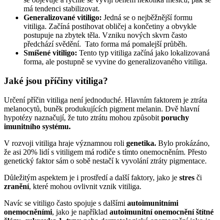
má tendenci stabilizovat.
Generalizované vitiligo:
Jedná se o nejběžnější formu
vitiliga. Začíná postihovat obličej a končetiny a obvykle
postupuje na zbytek těla. Vzniku nových skvrn často
předchází svědění. Tato forma má pomalejší průběh.
Smíšené vitiligo:
Tento typ vitiliga začíná jako lokalizovaná
forma, ale postupně se vyvine do generalizovaného vitiliga.
Jaké jsou příčiny vitiliga?
Určení příčin vitiliga není jednoduché. Hlavním faktorem je ztráta
melanocytů, buněk produkujících pigment melanin. Dvě hlavní
hypotézy naznačují, že tuto ztrátu mohou způsobit
poruchy
imunitního systému.
V rozvoji vitiliga hraje významnou roli
genetika.
Bylo prokázáno,
že asi 20% lidí s vitiligem má rodiče s tímto onemocněním. Přesto
genetický faktor sám o sobě nestačí k vyvolání ztráty pigmentace.
Důležitým aspektem je i prostředí a další faktory, jako je
stres
či
zranění
, které mohou ovlivnit vznik vitiliga.
Navíc se vitiligo často spojuje s dalšími
autoimunitními
onemocněními
, jako je například
autoimunitní onemocnění štítné