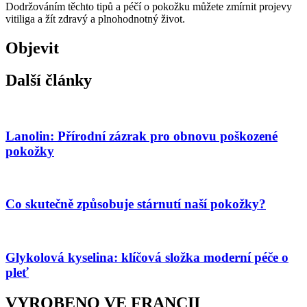
Dodržováním těchto tipů a péčí o pokožku můžete zmírnit projevy
vitiliga a žít zdravý a plnohodnotný život.
Objevit
Další články
Lanolin: Přírodní zázrak pro obnovu poškozené
pokožky
Co skutečně způsobuje stárnutí naší pokožky?
Glykolová kyselina: klíčová složka moderní péče o
pleť
VYROBENO VE FRANCII