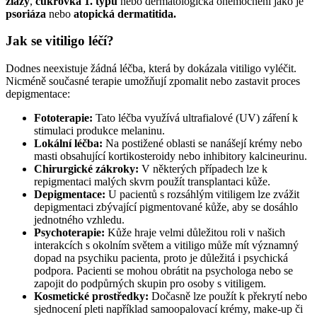
žlázy
,
cukrovka 1. typu
nebo dermatologická onemocnění jako je
psoriáza
nebo
atopická dermatitida.
Jak se vitiligo léčí?
Dodnes neexistuje žádná léčba, která by dokázala vitiligo vyléčit.
Nicméně současné terapie umožňují zpomalit nebo zastavit proces
depigmentace:
Fototerapie:
Tato léčba využívá ultrafialové (UV) záření k
stimulaci produkce melaninu.
Lokální léčba:
Na postižené oblasti se nanášejí krémy nebo
masti obsahující kortikosteroidy nebo inhibitory kalcineurinu.
Chirurgické zákroky:
V některých případech lze k
repigmentaci malých skvrn použít transplantaci kůže.
Depigmentace:
U pacientů s rozsáhlým vitiligem lze zvážit
depigmentaci zbývající pigmentované kůže, aby se dosáhlo
jednotného vzhledu.
Psychoterapie:
Kůže hraje velmi důležitou roli v našich
interakcích s okolním světem a vitiligo může mít významný
dopad na psychiku pacienta, proto je důležitá i psychická
podpora. Pacienti se mohou obrátit na psychologa nebo se
zapojit do podpůrných skupin pro osoby s vitiligem.
Kosmetické prostředky:
Dočasně lze použít k překrytí nebo
sjednocení pleti například samoopalovací krémy, make-up či