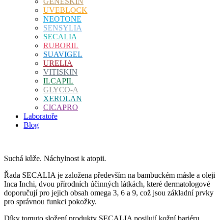
GENESKIN
UVEBLOCK
NEOTONE
SENSYLIA
SECALIA
RUBORIL
SUAVIGEL
URELIA
VITISKIN
ILCAPIL
GLYCO-A
XEROLAN
CICAPRO
Laboratoře
Blog
Suchá
kůže.
Náchylnost
k atopii.
Řada SECALIA je založena především na bambuckém másle a oleji
Inca Inchi, dvou přírodních účinných látkách, které dermatologové
doporučují pro jejich obsah omega 3, 6 a 9, což jsou základní prvky
pro správnou funkci pokožky.
Díky tomuto složení produkty SECALIA posilují kožní bariéru,