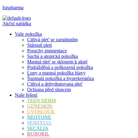
Isispharma
Akční nabídka
Vaše pokožka
Citlivá pleť se zarudnutím
Stárnutí pleti
Poruchy pigmentace
Suchá a atopická pokožka
Mastná pleť se sklonem k akné
Podrážděná a poškozená pokožka
Lupy a mastná pokožka hlavy
Šupinatá pokožka a hyperkeratóza
Citlivá a dehydratovana pleť
Ochrana před sluncem
Naše řešení
TEEN DERM
GENESKIN
UVEBLOCK
NEOTONE
SENSYLIA
SECALIA
RUBORIL