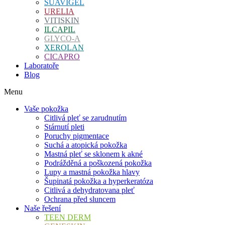
SUAVIGEL
URELIA
VITISKIN
ILCAPIL
GLYCO-A
XEROLAN
CICAPRO
Laboratoře
Blog
Menu
Vaše pokožka
Citlivá pleť se zarudnutím
Stárnutí pleti
Poruchy pigmentace
Suchá a atopická pokožka
Mastná pleť se sklonem k akné
Podrážděná a poškozená pokožka
Lupy a mastná pokožka hlavy
Šupinatá pokožka a hyperkeratóza
Citlivá a dehydratovana pleť
Ochrana před sluncem
Naše řešení
TEEN DERM