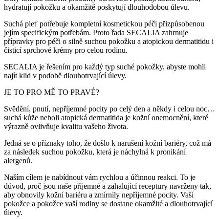
hydratují pokožku a okamžitě poskytují dlouhodobou úlevu.
Suchá pleť potřebuje kompletní kosmetickou péči přizpůsobenou
jejím specifickým potřebám. Proto řada SECALIA zahrnuje
přípravky pro péči o silně suchou pokožku a atopickou dermatitidu i
čisticí sprchové krémy pro celou rodinu.
SECALIA je řešením pro každý typ suché pokožky, abyste mohli
najít klid v podobě dlouhotrvající úlevy.
JE TO PRO MĚ TO PRAVÉ?
Svědění, pnutí, nepříjemné pocity po celý den a někdy i celou noc…
suchá kůže neboli atopická dermatitida je kožní onemocnění, které
výrazně ovlivňuje kvalitu vašeho života.
Jedná se o příznaky toho, že došlo k narušení kožní bariéry, což má
za následek suchou pokožku, která je náchylná k pronikání
alergenů.
Naším cílem je nabídnout vám rychlou a účinnou reakci. To je
důvod, proč jsou naše příjemné a zahalující receptury navrženy tak,
aby obnovily kožní bariéru a zmírnily nepříjemné pocity. Vaší
pokožce a pokožce vaší rodiny se dostane okamžité a dlouhotrvající
úlevy.