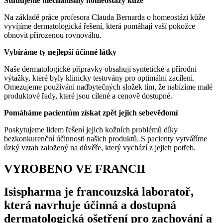
Studujeme mechanismy homeostázy kůže
Na základě práce profesora Clauda Bernarda o homeostázi kůže
vyvíjíme dermatologická řešení, která pomáhají vaší pokožce
obnovit přirozenou rovnováhu.
Vybíráme ty nejlepší účinné látky
Naše dermatologické přípravky obsahují syntetické a přírodní
výtažky, které byly klinicky testovány pro optimální zacílení.
Omezujeme používání nadbytečných složek tím, že nabízíme malé
produktové řady, které jsou cílené a cenově dostupné.
Pomáháme pacientům získat zpět jejich sebevědomí
Poskytujeme lidem řešení jejich kožních problémů díky
bezkonkurenční účinnosti našich produktů. S pacienty vytváříme
úzký vztah založený na důvěře, který vychází z jejich potřeb.
VYROBENO VE FRANCII
Isispharma je francouzská laboratoř,
která navrhuje účinná a dostupná
dermatologická ošetření pro zachování a