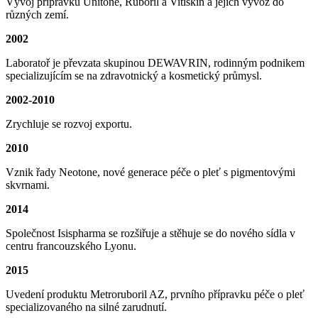
Vývoj přípravků Unitone, Ruboril a Vitiskin a jejich vývoz do
různých zemí.
2002
Laboratoř je převzata skupinou DEWAVRIN, rodinným podnikem
specializujícím se na zdravotnický a kosmetický průmysl.
2002-2010
Zrychluje se rozvoj exportu.
2010
Vznik řady Neotone, nové generace péče o pleť s pigmentovými
skvrnami.
2014
Společnost Isispharma se rozšiřuje a stěhuje se do nového sídla v
centru francouzského Lyonu.
2015
Uvedení produktu Metroruboril AZ, prvního přípravku péče o pleť
specializovaného na silné zarudnutí.