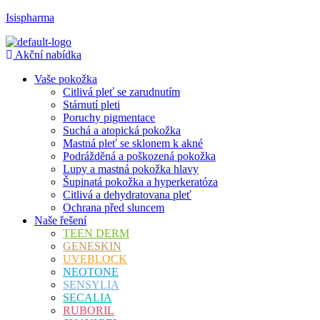
Isispharma
Akční nabídka
Vaše pokožka
Citlivá pleť se zarudnutím
Stárnutí pleti
Poruchy pigmentace
Suchá a atopická pokožka
Mastná pleť se sklonem k akné
Podrážděná a poškozená pokožka
Lupy a mastná pokožka hlavy
Šupinatá pokožka a hyperkeratóza
Citlivá a dehydratovana pleť
Ochrana před sluncem
Naše řešení
TEEN DERM
GENESKIN
UVEBLOCK
NEOTONE
SENSYLIA
SECALIA
RUBORIL