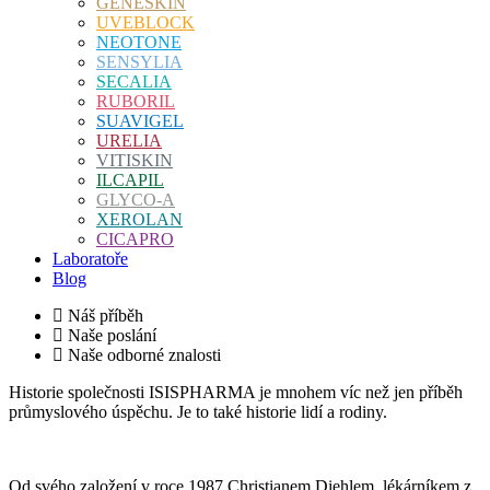
GENESKIN
UVEBLOCK
NEOTONE
SENSYLIA
SECALIA
RUBORIL
SUAVIGEL
URELIA
VITISKIN
ILCAPIL
GLYCO-A
XEROLAN
CICAPRO
Laboratoře
Blog
Náš příběh
Naše poslání
Naše odborné znalosti
Historie společnosti ISISPHARMA je mnohem víc než jen příběh
průmyslového úspěchu. Je to také historie lidí a rodiny.
Od svého založení v roce 1987 Christianem Diehlem, lékárníkem z