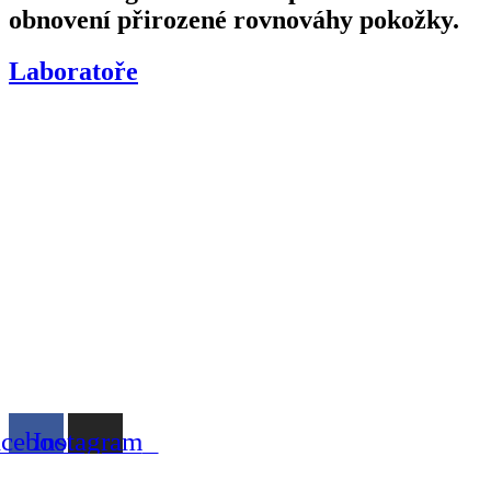
obnovení přirozené rovnováhy pokožky.
Laboratoře
acebook
Instagram