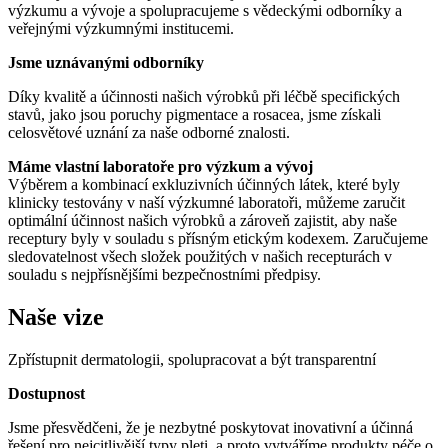
výzkumu a vývoje a spolupracujeme s vědeckými odborníky a
veřejnými výzkumnými institucemi.
Jsme uznávanými odborníky
Díky kvalitě a účinnosti našich výrobků při léčbě specifických
stavů, jako jsou poruchy pigmentace a rosacea, jsme získali
celosvětové uznání za naše odborné znalosti.
Máme vlastní laboratoře pro výzkum a vývoj
Výběrem a kombinací exkluzivních účinných látek, které byly
klinicky testovány v naší výzkumné laboratoři, můžeme zaručit
optimální účinnost našich výrobků a zároveň zajistit, aby naše
receptury byly v souladu s přísným etickým kodexem. Zaručujeme
sledovatelnost všech složek použitých v našich recepturách v
souladu s nejpřísnějšími bezpečnostními předpisy.
Naše vize
Zpřístupnit dermatologii, spolupracovat a být transparentní
Dostupnost
Jsme přesvědčeni, že je nezbytné poskytovat inovativní a účinná
řešení pro nejcitlivější typy pleti, a proto vytváříme produkty péče o