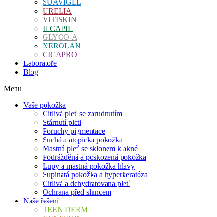
SUAVIGEL
URELIA
VITISKIN
ILCAPIL
GLYCO-A
XEROLAN
CICAPRO
Laboratoře
Blog
Menu
Vaše pokožka
Citlivá pleť se zarudnutím
Stárnutí pleti
Poruchy pigmentace
Suchá a atopická pokožka
Mastná pleť se sklonem k akné
Podrážděná a poškozená pokožka
Lupy a mastná pokožka hlavy
Šupinatá pokožka a hyperkeratóza
Citlivá a dehydratovana pleť
Ochrana před sluncem
Naše řešení
TEEN DERM