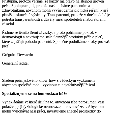
Přístupná, protože věříme, že každý má právo na stejnou úroveň
péče. Spolupracující, protože nasloucháme pacientům a
zdravotníkům, abychom mohli vyvíjet dermatologická řešení, která
přinášejí skutečné výsledky. Transparentní, protože v dnešní době je
potřeba transparentnosti a důvěry mezi spotřebiteli a laboratořemi
zásadní.
Řídíme se těmito třemi závazky, a proto poháníme pokrok v
dermatologii a navrhujeme stále účinnější produkty péče o pleť,
které zajišťují pohodu pacientů. Společně podnikáme kroky pro vaši
pleť.
Grégoire Dewavrin
Generální ředitel
Sladění průmyslového know-how s vědeckým výzkumem,
abychom společně mohli vyvinout ta nejefektivnější řešení.
Specializujeme se na homeostázu kůže
Vynakládáme veškeré úsilí na to, abychom lépe porozuměli Vaší
pokožce, její fyziologické rovnováze, nerovnováze… Abychom
mohli vykonávat naši práci, investujeme značné prostředky do