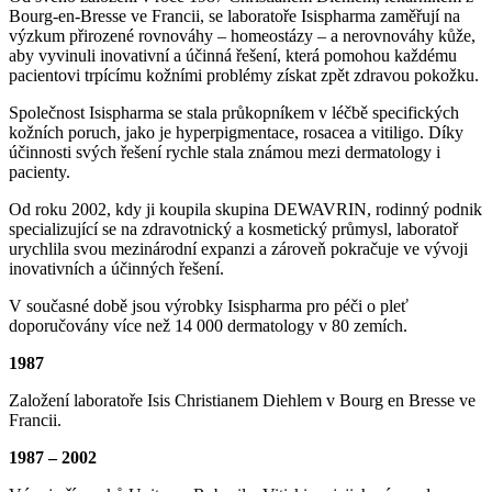
Bourg-en-Bresse ve Francii, se laboratoře Isispharma zaměřují na
výzkum přirozené rovnováhy – homeostázy – a nerovnováhy kůže,
aby vyvinuli inovativní a účinná řešení, která pomohou každému
pacientovi trpícímu kožními problémy získat zpět zdravou pokožku.
Společnost Isispharma se stala průkopníkem v léčbě specifických
kožních poruch, jako je hyperpigmentace, rosacea a vitiligo. Díky
účinnosti svých řešení rychle stala známou mezi dermatology i
pacienty.
Od roku 2002, kdy ji koupila skupina DEWAVRIN, rodinný podnik
specializující se na zdravotnický a kosmetický průmysl, laboratoř
urychlila svou mezinárodní expanzi a zároveň pokračuje ve vývoji
inovativních a účinných řešení.
V současné době jsou výrobky Isispharma pro péči o pleť
doporučovány více než 14 000 dermatology v 80 zemích.
1987
Založení laboratoře Isis Christianem Diehlem v Bourg en Bresse ve
Francii.
1987 – 2002