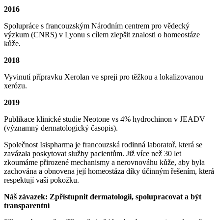
2016
Spolupráce s francouzským Národním centrem pro vědecký
výzkum (CNRS) v Lyonu s cílem zlepšit znalosti o homeostáze
kůže.
2018
Vyvinutí přípravku Xerolan ve spreji pro těžkou a lokalizovanou
xerózu.
2019
Publikace klinické studie Neotone vs 4% hydrochinon v JEADV
(významný dermatologický časopis).
Společnost Isispharma je francouzská rodinná laboratoř, která se
zavázala poskytovat služby pacientům. Již více než 30 let
zkoumáme přirozené mechanismy a nerovnováhu kůže, aby byla
zachována a obnovena její homeostáza díky účinným řešením, která
respektují vaši pokožku.
Náš závazek: Zpřístupnit dermatologii, spolupracovat a být
transparentní