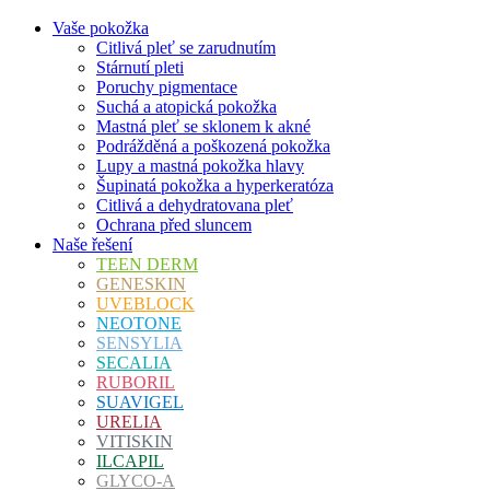
Vaše pokožka
Citlivá pleť se zarudnutím
Stárnutí pleti
Poruchy pigmentace
Suchá a atopická pokožka
Mastná pleť se sklonem k akné
Podrážděná a poškozená pokožka
Lupy a mastná pokožka hlavy
Šupinatá pokožka a hyperkeratóza
Citlivá a dehydratovana pleť
Ochrana před sluncem
Naše řešení
TEEN DERM
GENESKIN
UVEBLOCK
NEOTONE
SENSYLIA
SECALIA
RUBORIL
SUAVIGEL
URELIA
VITISKIN
ILCAPIL
GLYCO-A