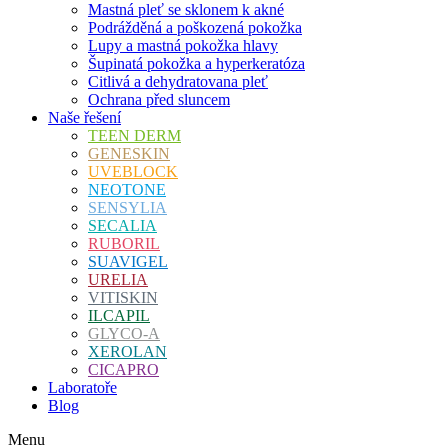
Mastná pleť se sklonem k akné
Podrážděná a poškozená pokožka
Lupy a mastná pokožka hlavy
Šupinatá pokožka a hyperkeratóza
Citlivá a dehydratovana pleť
Ochrana před sluncem
Naše řešení
TEEN DERM
GENESKIN
UVEBLOCK
NEOTONE
SENSYLIA
SECALIA
RUBORIL
SUAVIGEL
URELIA
VITISKIN
ILCAPIL
GLYCO-A
XEROLAN
CICAPRO
Laboratoře
Blog
Menu