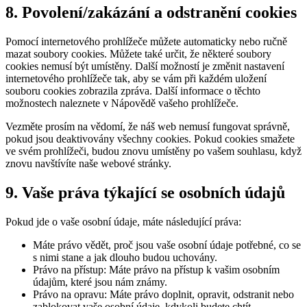
8. Povolení/zakázání a odstranění cookies
Pomocí internetového prohlížeče můžete automaticky nebo ručně
mazat soubory cookies. Můžete také určit, že některé soubory
cookies nemusí být umístěny. Další možností je změnit nastavení
internetového prohlížeče tak, aby se vám při každém uložení
souboru cookies zobrazila zpráva. Další informace o těchto
možnostech naleznete v Nápovědě vašeho prohlížeče.
Vezměte prosím na vědomí, že náš web nemusí fungovat správně,
pokud jsou deaktivovány všechny cookies. Pokud cookies smažete
ve svém prohlížeči, budou znovu umístěny po vašem souhlasu, když
znovu navštívíte naše webové stránky.
9. Vaše práva týkající se osobních údajů
Pokud jde o vaše osobní údaje, máte následující práva:
Máte právo vědět, proč jsou vaše osobní údaje potřebné, co se
s nimi stane a jak dlouho budou uchovány.
Právo na přístup: Máte právo na přístup k vašim osobním
údajům, které jsou nám známy.
Právo na opravu: Máte právo doplnit, opravit, odstranit nebo
zablokovat vaše osobní údaje, kdykoli budete chtít.