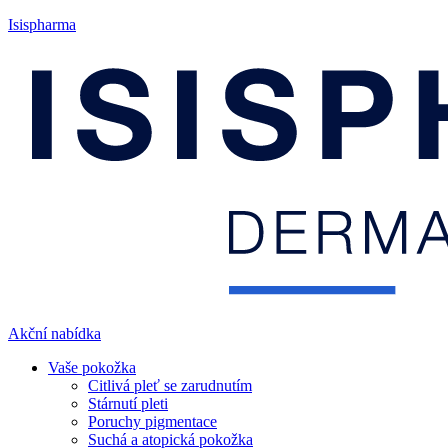
Isispharma
Akční nabídka
Vaše pokožka
Citlivá pleť se zarudnutím
Stárnutí pleti
Poruchy pigmentace
Suchá a atopická pokožka