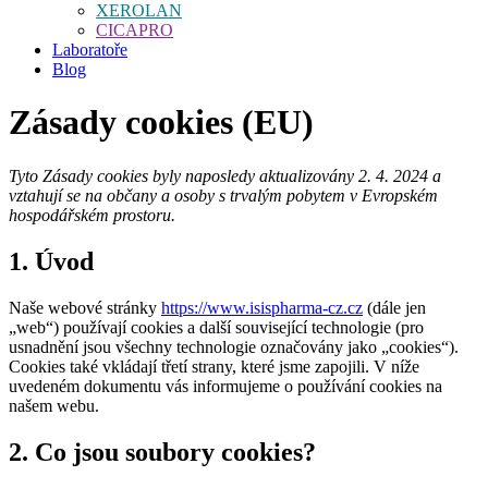
XEROLAN
CICAPRO
Laboratoře
Blog
Zásady cookies (EU)
Tyto Zásady cookies byly naposledy aktualizovány 2. 4. 2024 a
vztahují se na občany a osoby s trvalým pobytem v Evropském
hospodářském prostoru.
1. Úvod
Naše webové stránky
https://www.isispharma-cz.cz
(dále jen
„web“) používají cookies a další související technologie (pro
usnadnění jsou všechny technologie označovány jako „cookies“).
Cookies také vkládají třetí strany, které jsme zapojili. V níže
uvedeném dokumentu vás informujeme o používání cookies na
našem webu.
2. Co jsou soubory cookies?