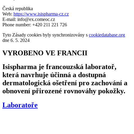
Česká republika
Web:
https://www.isispharma-cz.cz
E-mail:
info@
ex.com
eoc.cz
Phone number: +420 211 221 726
Tyto Zásady cookies byly synchronizovány s
cookiedatabase.org
dne 6. 5. 2024
VYROBENO VE FRANCII
Isispharma je francouzská laboratoř,
která navrhuje účinná a dostupná
dermatologická ošetření pro zachování a
obnovení přirozené rovnováhy pokožky.
Laboratoře