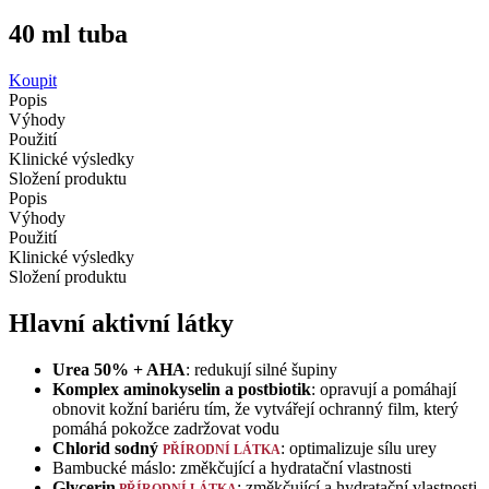
40 ml
tuba
Koupit
Popis
Výhody
Použití
Klinické výsledky
Složení produktu
Popis
Výhody
Použití
Klinické výsledky
Složení produktu
Hlavní aktivní látky
Urea 50% + AHA
: redukují silné šupiny
Komplex aminokyselin a postbiotik
: opravují a pomáhají
obnovit kožní bariéru tím, že vytvářejí ochranný film, který
pomáhá pokožce zadržovat vodu
Chlorid sodný
: optimalizuje sílu urey
PŘÍRODNÍ LÁTKA
Bambucké máslo: změkčující a hydratační vlastnosti
Glycerin
: změkčující a hydratační vlastnosti