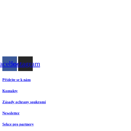
acebook
Instagram
Přidejte se k nám
Kontakty
Zásady ochrany soukromí
Newsletter
Sekce pro partnery