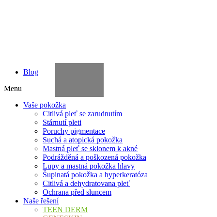
SUAVIGEL
URELIA
VITISKIN
ILCAPIL
GLYCO-A
XEROLAN
CICAPRO
Laboratoře
Blog
Menu
Vaše pokožka
Citlivá pleť se zarudnutím
Stárnutí pleti
Poruchy pigmentace
Suchá a atopická pokožka
Mastná pleť se sklonem k akné
Podrážděná a poškozená pokožka
Lupy a mastná pokožka hlavy
Šupinatá pokožka a hyperkeratóza
Citlivá a dehydratovana pleť
Ochrana před sluncem
Naše řešení
TEEN DERM