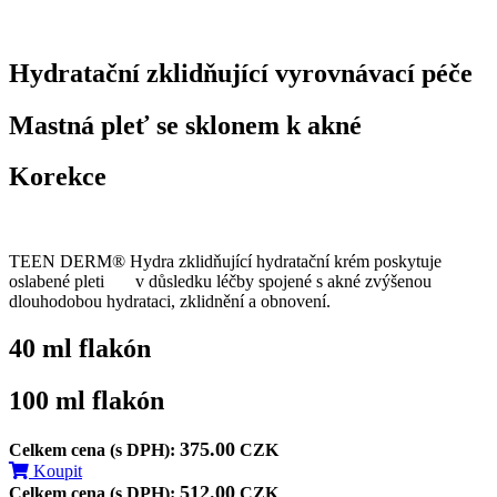
Hydratační zklidňující vyrovnávací péče
Mastná pleť se sklonem k akné
Korekce
TEEN DERM® Hydra zklidňující hydratační krém poskytuje
oslabené pleti v důsledku léčby spojené s akné zvýšenou
dlouhodobou
hydrataci, zklidnění a
obnovení.
40 ml
flakón
100 ml
flakón
375.00
Celkem cena (s DPH):
CZK
Koupit
512.00
Celkem cena (s DPH):
CZK