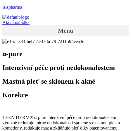
Isispharma
Akční nabídka
Menu
α-pure
Intenzivní péče proti nedokonalostem
Mastná pleť se sklonem k akné
Korekce
TEEN DERM® α-
pure
intenzivní péče proti nedokonalostem
výrazně redukuje mírné nedokonalosti spojené s mastnou pletí a
komedony, redukuje maz a zklidňuje pleť
díky
patentovanému