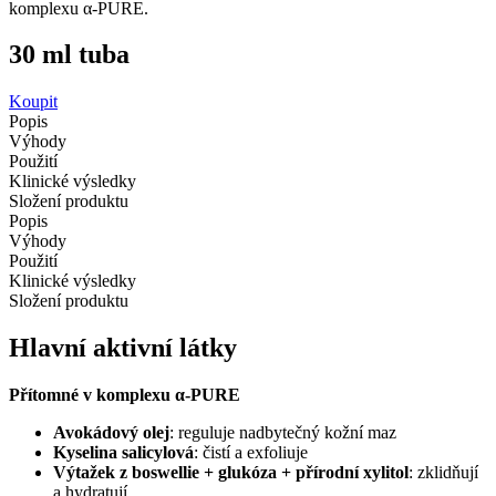
komplexu α-PURE
.
3
0 ml
tuba
Koupit
Popis
Výhody
Použití
Klinické výsledky
Složení produktu
Popis
Výhody
Použití
Klinické výsledky
Složení produktu
Hlavní aktivní látky
Přítomné v komplexu α-PURE
Avokádový olej
: reguluje nadbytečný kožní maz
Kyselina salicylová
: čistí a exfoliuje
Výtažek z boswellie + glukóza + přírodní xylitol
: zklidňují
a hydratují