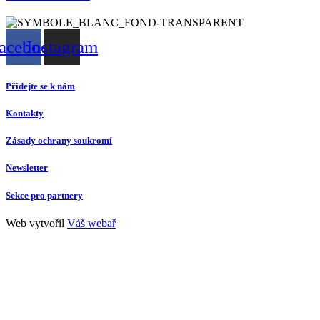
acebook
Instagram
Přidejte se k nám
Kontakty
Zásady ochrany soukromí
Newsletter
Sekce pro partnery
Web vytvořil
Váš webař