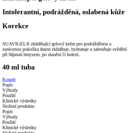
Intolerantní, podrážděná, oslabená kůže
Korekce
SUAVIGEL® zklidňující gelový krém pro podrážděnou a
zanícenou pokožku ihned zklidňuje, hydratuje a zabraňuje svědění
při štípnutí hmyzem, po slunění či holení.
40 ml
tuba
Koupit
Popis
Výhody
Použití
Klinické výsledky
Složení produktu
Popis
Výhody
Použití
Klinické výsledky
Složení produktu