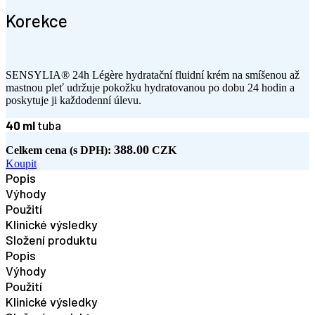
Korekce
SENSYLIA®
24h
Légère
hydratační fluidní krém na
smíšenou a
ž
mastnou
pleť udržuje pokožku hydratovanou po dobu 24 hodin a
poskytuje ji každodenní úlevu
.
40 ml
tuba
388.00
Celkem cena (s DPH):
CZK
Koupit
Popis
Výhody
Použití
Klinické výsledky
Složení produktu
Popis
Výhody
Použití
Klinické výsledky