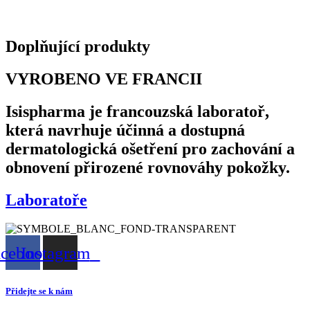
Doplňující produkty
VYROBENO VE FRANCII
Isispharma je francouzská laboratoř,
která navrhuje účinná a dostupná
dermatologická ošetření pro zachování a
obnovení přirozené rovnováhy pokožky.
Laboratoře
acebook
Instagram
Přidejte se k nám