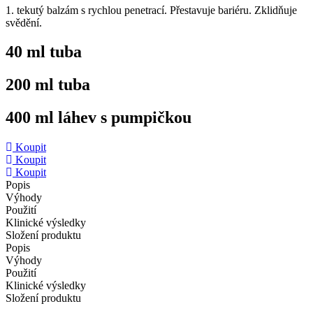
1. tekutý balzám s rychlou penetrací. Přestavuje bariéru. Zklidňuje
svědění.
40 ml
tuba
200 ml
tuba
400 ml
láhev s pumpičkou
Koupit
Koupit
Koupit
Popis
Výhody
Použití
Klinické výsledky
Složení produktu
Popis
Výhody
Použití
Klinické výsledky
Složení produktu