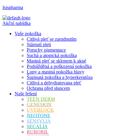
Isispharma
Akční nabídka
Vaše pokožka
Citlivá pleť se zarudnutím
Stárnutí pleti
Poruchy pigmentace
Suchá a atopická pokožka
Mastná pleť se sklonem k akné
Podrážděná a poškozená pokožka
Lupy a mastná pokožka hlavy
Šupinatá pokožka a hyperkeratóza
Citlivá a dehydratovana pleť
Ochrana před sluncem
Naše řešení
TEEN DERM
GENESKIN
UVEBLOCK
NEOTONE
SENSYLIA
SECALIA
RUBORIL