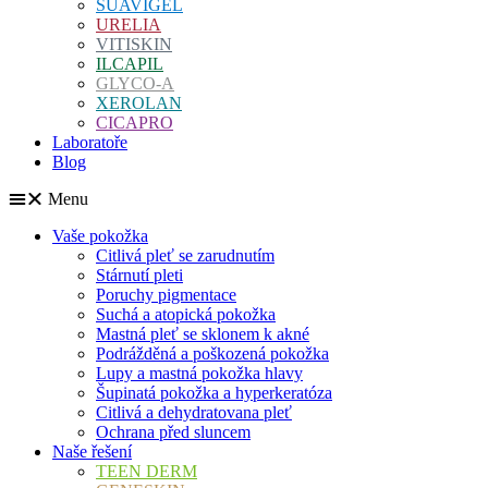
SUAVIGEL
URELIA
VITISKIN
ILCAPIL
GLYCO-A
XEROLAN
CICAPRO
Laboratoře
Blog
Menu
Vaše pokožka
Citlivá pleť se zarudnutím
Stárnutí pleti
Poruchy pigmentace
Suchá a atopická pokožka
Mastná pleť se sklonem k akné
Podrážděná a poškozená pokožka
Lupy a mastná pokožka hlavy
Šupinatá pokožka a hyperkeratóza
Citlivá a dehydratovana pleť
Ochrana před sluncem
Naše řešení
TEEN DERM