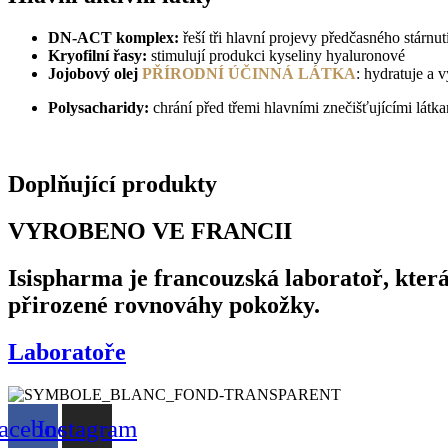
DN-ACT komplex:
řeší tři hlavní projevy předčasného stárnu
Kryofilní řasy:
stimulují produkci kyseliny hyaluronové
Jojobový olej
PŘÍRODNÍ ÚČINNÁ LÁTKA
: hydratuje a 
Polysacharidy:
chrání před třemi hlavními znečišťujícími látk
Doplňující produkty
VYROBENO VE FRANCII
Isispharma je francouzská laboratoř, kter
přirozené rovnováhy pokožky.
Laboratoře
acebook
Instagram