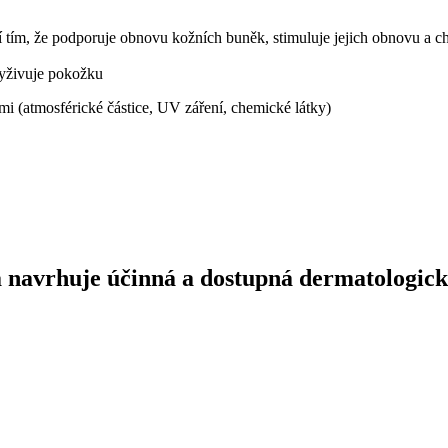
tí tím, že podporuje obnovu kožních buněk, stimuluje jejich obnovu a ch
vyživuje pokožku
ami (atmosférické částice, UV záření, chemické látky)
á navrhuje účinná a dostupná dermatologick